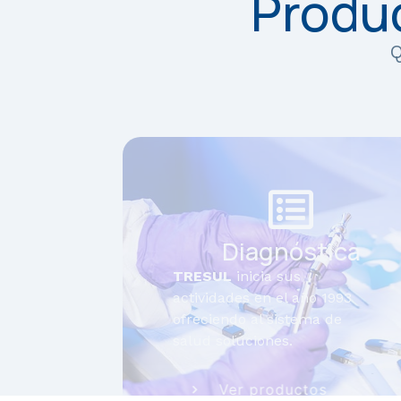
Produc
Q
Diagnóstica
TRESUL
inicia sus
actividades en el año 1993
ofreciendo al sistema de
salud soluciones.
Ver productos