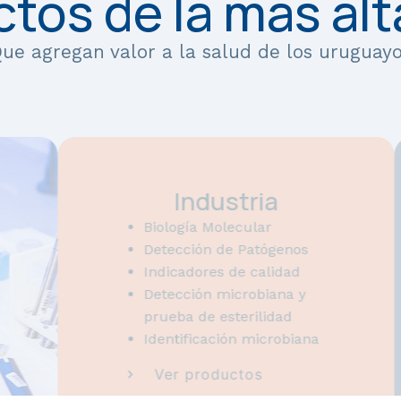
tos de la más alt
ue agregan valor a la salud de los uruguay
Industria
Biología Molecular
Detección de Patógenos
Indicadores de calidad
Detección microbiana y
prueba de esterilidad
Identificación microbiana
Ver productos