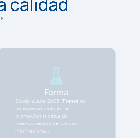
a calidad
os
Farma
Desde al año 2005,
Tresul
se
ha especializado en la
promoción médica de
medicamentos de calidad
internacional .