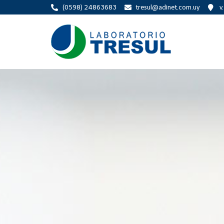
(0598) 24863683
tresul@adinet.com.uy
v